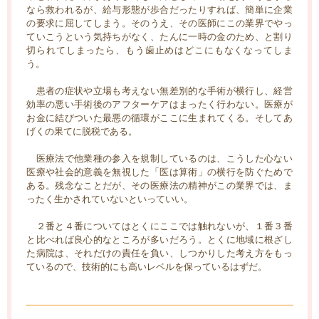
なら救われるが、給与形態が歩合だったりすれば、簡単に企業
の要求に屈してしまう。そのうえ、その医師にこの業界でやっ
ていこうという気持ちがなく、たんに一時の金のため、と割り
切られてしまったら、もう歯止めはどこにもなくなってしま
う。
患者の症状や立場も考えない無差別的な手術が横行し、経営
効率の悪い手術後のアフターケアはまったく行わない。医療が
お金に結びついた最悪の循環がここに生まれてくる。そしてあ
げくの果てに脱税である。
医療法で他業種の参入を規制しているのは、こうした心ない
医療や社会的意義を無視した「医は算術」の横行を防ぐためで
ある。残念なことだが、その医療法の精神がこの業界では、ま
ったく生かされていないといっていい。
２番と４番についてはとくにここでは触れないが、１番３番
と比べれば良心的なところが多いだろう。とくに地域に根ざし
た病院は、それだけの責任を負い、しつかりした考え方をもっ
ているので、技術的にも高いレベルを保っているはずだ。