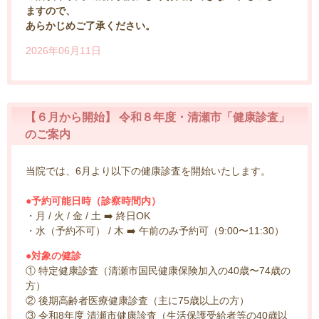
ますので、
あらかじめご了承ください。
2026年06月11日
【６月から開始】 令和８年度・清瀬市「健康診査」
のご案内
当院では、6月より以下の健康診査を開始いたします。
●予約可能日時（診察時間内）
・月 / 火 / 金 / 土 ➡️ 終日OK
・水（予約不可） / 木 ➡️ 午前のみ予約可（9:00〜11:30）
●対象の健診
① 特定健康診査（清瀬市国民健康保険加入の40歳〜74歳の
方）
② 後期高齢者医療健康診査（主に75歳以上の方）
③ 令和8年度 清瀬市健康診査（生活保護受給者等の40歳以