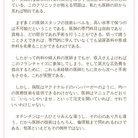
ている。このクリニックが抱える問題は、私たち医師の目から
見れば明白である。
まず多くの医師スタッフの技術レベルを、高い水準で保つの
は不可能だということである。医師の専門科目は自由であり、
資格上、どの部分であれ手術を行うことができる。切って縫う
ことさえできれば、専門的に学んでいなくても泌尿器科や形成
外科を名乗ることができるわけである。
したがって内科や婦人科の医師までもが、収入さえよければ
このフランチャイズに参加してしまう。そして莫大な広告費を
捻出するために、これら未経験の医師たちに次から次へと手術
をさせる。これが実態である。
しかし、病院はマクドナルドのハンバーガーのように、均一
の医療技術を提供できるわけがない。医師はマニュアルどおり
に「いらっしやいませ」といって注文を開いていれば、それで
いいわけじゃない。
オチンチンは一人ひとりみんな違うし、その心のあり方も違
う。だから医師の技術はもちろん、倫理観まで問われるわけで
ある。包茎といえどもその例外ではない。