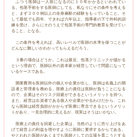
ふつう医師は一人前になるのに１０年かかるといわれてい
る。包茎手術をする医師にしても、私なりにその条件を考える
と、まず２００例以上の全身麻酔の経験をもっていること。そ
して最低でも四年、できれば六年以上、指導者の下で外科的訓
練を受け、さらにそのうえで包茎手術の専門的教育を受けてい
ること、となる。
この条件を考えれば、高いレベルで医師の水準を保つことが
どんなに難しいかわかってもらえるだろう。
３番の場合はどうか。これは最近、包茎クリニックが儲かる
という理由で、医師以外の資本家が経営していて問題になって
いるケースである。
開業費用を医師以外の個人や企業が出し、医師は名義上の開
設者と管理者を務める。医療上の責任は医師が負うことになる
ので、企業はそのリスク回避ができるというメリットを持つ。
また、経営は出資者である個人や企業がやるわけだから、これ
なら医師は経営負担がかからず医療に専念できるというメリッ
トがあり、一見合理的に見えるが、現実はそうはいかない。
医療上の責任を回避した企業は、当然のように売り上げをあ
げて経営上の利益を増やすように医師に要求するからである。
やとわれた医師があくまでも医師としての立場を貫こうとする