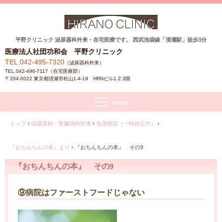
平野クリニック 泌尿器科外来・在宅医療です。 西武池袋線「清瀬駅」徒歩3分
医療法人社団功和会 平野クリニック
TEL.042-495-7320
（泌尿器科外来）
TEL.042-496-7117（在宅医療部）
〒204-0022 東京都清瀬市松山1-4-19 HRNビル1.2.3階
トップ
›
泌尿器科・腎臓内科外来
›
包茎相談（一時休止中）
›
『おちんちんの本』より
›
『おちんちんの本』 その9
『おちんちんの本』 その9
⑨病院はファーストフードじゃない