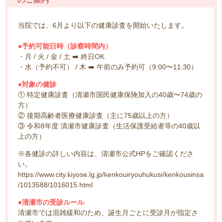
当院では、6月より以下の健康診査を開始いたします。
●予約可能日時（診察時間内）
・月 / 火 / 金 / 土 ➡️ 終日OK
・水（予約不可） / 木 ➡️ 午前のみ予約可（9:00〜11:30）
●対象の健診
① 特定健康診査（清瀬市国民健康保険加入の40歳〜74歳の
方）
② 後期高齢者医療健康診査（主に75歳以上の方）
③ 令和8年度 清瀬市健康診査（生活保護受給者等の40歳以
上の方）
※各健診の詳しい内容は、清瀬市公式HPをご確認くださ
い。
https://www.city.kiyose.lg.jp/kenkouiryouhukusi/kenkousinsa
/1013588/1016015.html
●清瀬市の受診ルール
️
清瀬市では混雑緩和のため、誕生月ごとに受診月が指定さ