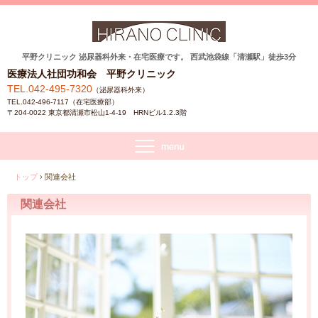
平野クリニック 泌尿器科外来・在宅医療です。 西武池袋線「清瀬駅」徒歩3分
医療法人社団功和会 平野クリニック
TEL.042-495-7320
（泌尿器科外来）
TEL.042-496-7117（在宅医療部）
〒204-0022 東京都清瀬市松山1-4-19 HRNビル1.2.3階
トップ
›
関連会社
関連会社