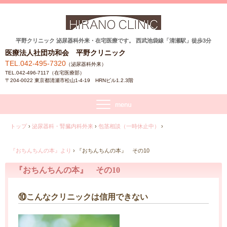
平野クリニック 泌尿器科外来・在宅医療です。 西武池袋線「清瀬駅」徒歩3分
医療法人社団功和会 平野クリニック
TEL.042-495-7320
（泌尿器科外来）
TEL.042-496-7117（在宅医療部）
〒204-0022 東京都清瀬市松山1-4-19 HRNビル1.2.3階
トップ
›
泌尿器科・腎臓内科外来
›
包茎相談（一時休止中）
›
『おちんちんの本』より
›
『おちんちんの本』 その10
『おちんちんの本』 その10
⑩こんなクリニックは信用できない