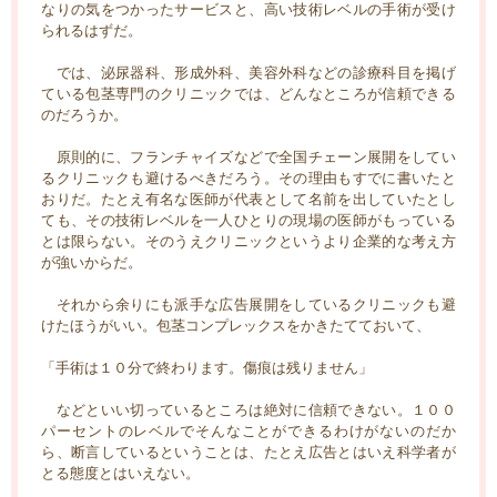
なりの気をつかったサービスと、高い技術レベルの手術が受け
られるはずだ。
では、泌尿器科、形成外科、美容外科などの診療科目を掲げ
ている包茎専門のクリニックでは、どんなところが信頼できる
のだろうか。
原則的に、フランチャイズなどで全国チェーン展開をしてい
るクリニックも避けるべきだろう。その理由もすでに書いたと
おりだ。たとえ有名な医師が代表として名前を出していたとし
ても、その技術レベルを一人ひとりの現場の医師がもっている
とは限らない。そのうえクリニックというより企業的な考え方
が強いからだ。
それから余りにも派手な広告展開をしているクリニックも避
けたほうがいい。包茎コンプレックスをかきたてておいて、
「手術は１０分で終わります。傷痕は残りません」
などといい切っているところは絶対に信頼できない。１００
パーセントのレベルでそんなことができるわけがないのだか
ら、断言しているということは、たとえ広告とはいえ科学者が
とる態度とはいえない。