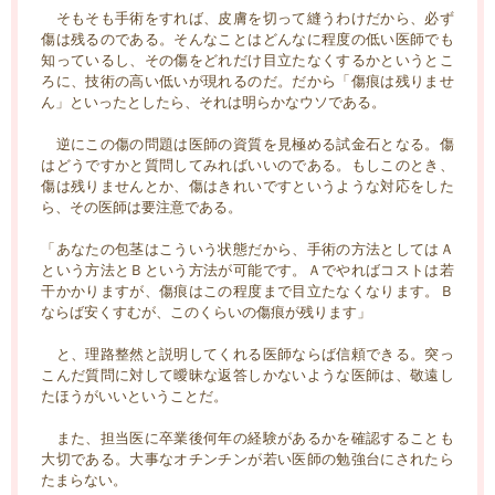
そもそも手術をすれば、皮膚を切って縫うわけだから、必ず
傷は残るのである。そんなことはどんなに程度の低い医師でも
知っているし、その傷をどれだけ目立たなくするかというとこ
ろに、技術の高い低いが現れるのだ。だから「傷痕は残りませ
ん」といったとしたら、それは明らかなウソである。
逆にこの傷の問題は医師の資質を見極める試金石となる。傷
はどうですかと質問してみればいいのである。もしこのとき、
傷は残りませんとか、傷はきれいですというような対応をした
ら、その医師は要注意である。
「あなたの包茎はこういう状態だから、手術の方法としてはＡ
という方法とＢという方法が可能です。Ａでやればコストは若
干かかりますが、傷痕はこの程度まで目立たなくなります。Ｂ
ならば安くすむが、このくらいの傷痕が残ります」
と、理路整然と説明してくれる医師ならば信頼できる。突っ
こんだ質問に対して曖昧な返答しかないような医師は、敬遠し
たほうがいいということだ。
また、担当医に卒業後何年の経験があるかを確認することも
大切である。大事なオチンチンが若い医師の勉強台にされたら
たまらない。