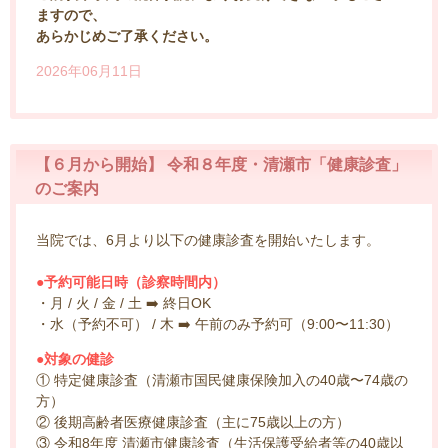
ますので、
あらかじめご了承ください。
2026年06月11日
【６月から開始】 令和８年度・清瀬市「健康診査」
のご案内
当院では、6月より以下の健康診査を開始いたします。
●予約可能日時（診察時間内）
・月 / 火 / 金 / 土 ➡️ 終日OK
・水（予約不可） / 木 ➡️ 午前のみ予約可（9:00〜11:30）
●対象の健診
① 特定健康診査（清瀬市国民健康保険加入の40歳〜74歳の
方）
② 後期高齢者医療健康診査（主に75歳以上の方）
③ 令和8年度 清瀬市健康診査（生活保護受給者等の40歳以