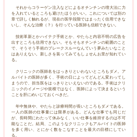
それからコラーゲン注入などによるオチンチンの増大法に力
を入れているところも避けたほうがいい。これについては別の
章で詳しく触れるが、現在の医学段階ではまったく信用できな
いし、そんな治療（？）を行っている医師も信頼できない。
技術革新とかハイテク手術とか、やたらと内容不明の広告を
出すところも信用できない。そもそもオチンチンの範囲のこと
で、そうそう手術のブレークスルーなんていう夢みたいなこと
はありえない。新しさを装ってみてもしょせんお里が知れてい
る。
クリニックの医師名をはっきりといわないところもダメ。ア
ルバイトの医師が多く、手術の日によってどんどん変わってし
まうので、担当医をはっきりといえないのである。手術はクリ
ニックのイメージや規模ではなく、医師によって決まるという
ことを肝にめいじておくべきだ。
年中無休や、やたらと診療時間が長いところもダメである。
一人の医師の仕事量には限界がある。どんな仕事でも同じだ
が、長時間にわたって休みなく、いい仕事を維持するのは不可
能なことだ。結局、このようなクリニックもアルバイトの医師
を多く用い、とにかく数をこなすことを最大の目標にしてい
る。